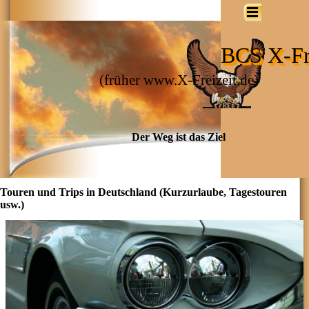
BCS X-Fre
(früher www.X-Freizeit.de)
Der Weg ist das Ziel
Touren und Trips in Deutschland (Kurzurlaube, Tagestouren
usw.)