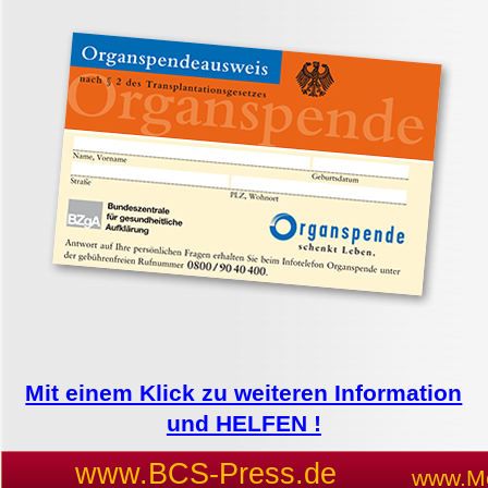
Mit einem Klick zu weiteren Information
und HELFEN !
www.BCS-Press.de
www.Me