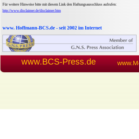
Für weitere Hinweise bitte mit diesem Link den Haftungsausschluss aufrufen:
http://www.disclaimer.de/disclaimer.htm
www. Hoffmann-BCS.de - seit 2002 im Internet
www.BCS-Press.de
www.Me