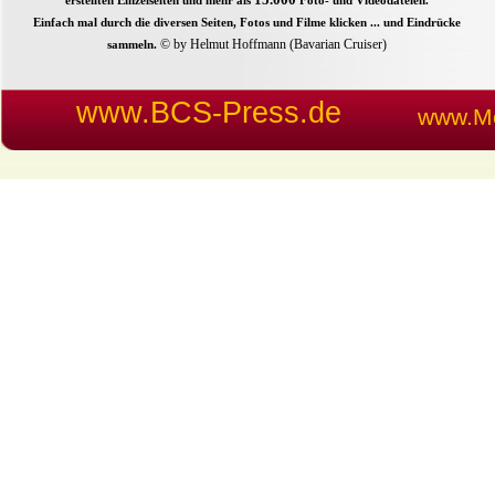
erstellten Einzelseiten und mehr als
Foto- und Videodateien.
Einfach mal durch die diversen Seiten, Fotos und Filme klicken ... und Eindrücke
© by Helmut Hoffmann (Bavarian Cruiser)
sammeln.
www.BCS-Press.de
www.Me